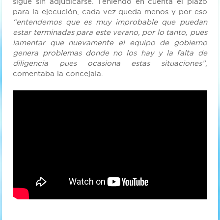
sigue sin adjudicarse. Teniendo en cuenta el plazo
para la ejecución, cada vez queda menos y por eso
“entendemos que es muy improbable que puedan
estar terminadas para este verano, por lo tanto, pues
lamentar que nuevamente el equipo de gobierno
genera problemas donde no los hay y la falta de
diligencia pues ocasiona estas situaciones”
,
comentaba la concejala.