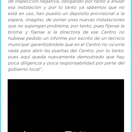
de inspección negativa, obligando por tanto a anular
esa instalación y por lo tanto ya sabemos que no
está en uso, han puesto un depósito provisional a la
espera, imagino, de poner unas nuevas instalaciones
que no supongan problema, por tanto, pues fíjense la
broma y fíjense si la directora de ese Centro no
hubiese pedido un informe por escrito de un técnico
municipal garantizándole que en el Centro no ocurría
nada para abrir las puertas del Centro, por lo tanto,
pues aquí queda nuevamente demostrado que hay
poca diligencia y poca responsabilidad por parte del
gobierno local”.