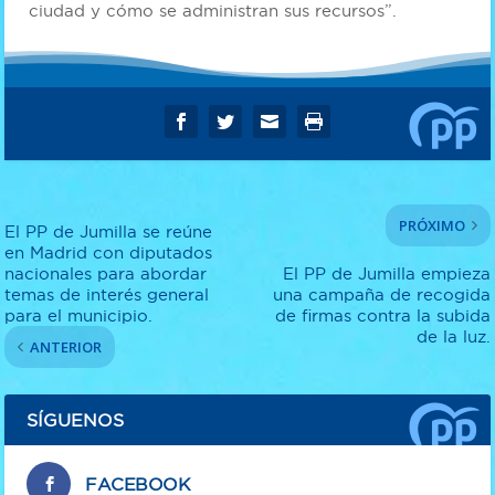
ciudad y cómo se administran sus recursos”.
PRÓXIMO
El PP de Jumilla se reúne
en Madrid con diputados
nacionales para abordar
El PP de Jumilla empieza
temas de interés general
una campaña de recogida
para el municipio.
de firmas contra la subida
de la luz.
ANTERIOR
SÍGUENOS
FACEBOOK